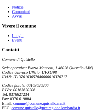
Notizie
Comunicati
Avvisi
Vivere il comune
Luoghi
Eventi
Contatti
Comune di Quistello
Sede operativa: Piazza Matteotti, 1 46026 Quistello (MN)
Codice Univoco Ufficio: UFXG98
IBAN: IT13Z0103057840000010370717
Codice fiscale: 00163620206
P.IVA: 00163620206
Tel: 0376627234
Fax: 0376 619884
Email:
comune@comune.quistello.mn.it
PEC:
comune.quistello@pec.regione.lombardia.it